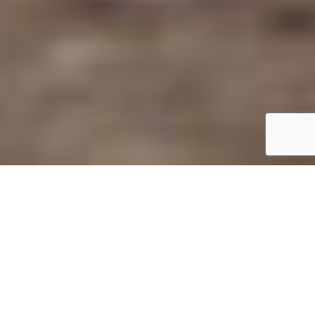
電話予約
LINE予約
ネット予約
30秒
たった
で
カンタン
予約！
必須